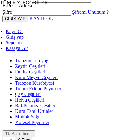
TÜM KATEGORİLER
E-Posta Adresi
Şifre
Şifremi Unuttum ?
KAYIT OL
Kayıt Ol
Giriş yap
Sepetim
Kasaya Git
Trabzon Tereyağı
Zeytin Çeşitleri
Fındık Çeşitleri
Kuru Meyve Çeşitleri
Trabzon Kurabiyesi
Tulum Eritme Peynirleri
Çay Çeşitleri
Helva Çeşitleri
Bal-Pekmez Çeşitleri
Kuru Tahıl Ürünler
Mutfak Yağı
Yöresel Peynirler
TL
Para Birimi