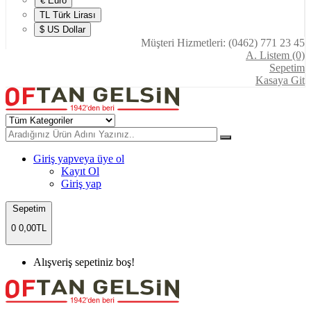
€ Euro
TL Türk Lirası
$ US Dollar
Müşteri Hizmetleri: (0462) 771 23 45
A. Listem (0)
Sepetim
Kasaya Git
Giriş yap
veya üye ol
Kayıt Ol
Giriş yap
Sepetim
0
0,00TL
Alışveriş sepetiniz boş!