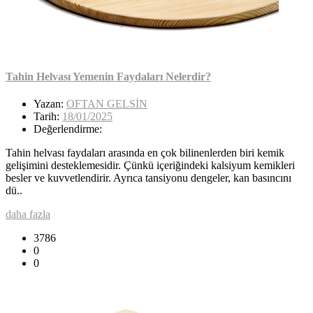
Tahin Helvası Yemenin Faydaları Nelerdir?
Yazan:
OFTAN GELSİN
Tarih:
18/01/2025
Değerlendirme:
Tahin helvası faydaları arasında en çok bilinenlerden biri kemik
gelişimini desteklemesidir. Çünkü içeriğindeki kalsiyum kemikleri
besler ve kuvvetlendirir. Ayrıca tansiyonu dengeler, kan basıncını
dü..
daha fazla
3786
0
0