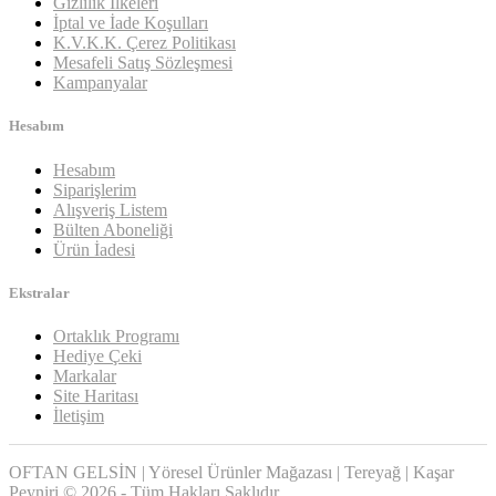
Gizlilik İlkeleri
İptal ve İade Koşulları
K.V.K.K. Çerez Politikası
Mesafeli Satış Sözleşmesi
Kampanyalar
Hesabım
Hesabım
Siparişlerim
Alışveriş Listem
Bülten Aboneliği
Ürün İadesi
Ekstralar
Ortaklık Programı
Hediye Çeki
Markalar
Site Haritası
İletişim
OFTAN GELSİN | Yöresel Ürünler Mağazası | Tereyağ | Kaşar
Peyniri © 2026 - Tüm Hakları Saklıdır.