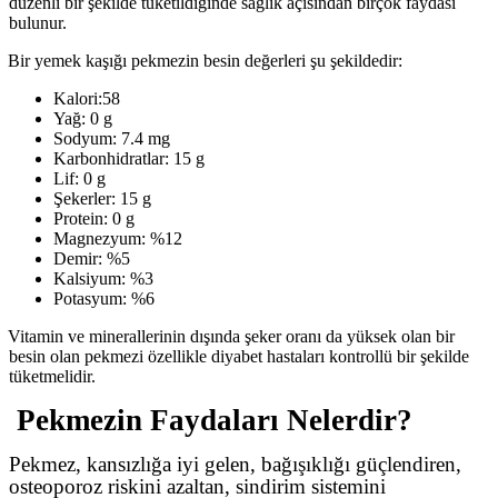
düzenli bir şekilde tüketildiğinde sağlık açısından birçok faydası
bulunur.
Bir yemek kaşığı pekmezin besin değerleri şu şekildedir:
Kalori:58
Yağ: 0 g
Sodyum: 7.4 mg
Karbonhidratlar: 15 g
Lif: 0 g
Şekerler: 15 g
Protein: 0 g
Magnezyum: %12
Demir: %5
Kalsiyum: %3
Potasyum: %6
Vitamin ve minerallerinin dışında şeker oranı da yüksek olan bir
besin olan pekmezi özellikle diyabet hastaları kontrollü bir şekilde
tüketmelidir.
Pekmezin Faydaları Nelerdir?
Pekmez, kansızlığa iyi gelen, bağışıklığı güçlendiren,
osteoporoz riskini azaltan, sindirim sistemini