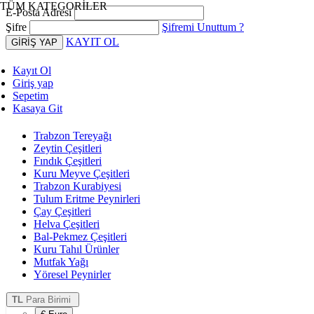
TÜM KATEGORİLER
E-Posta Adresi
Şifre
Şifremi Unuttum ?
KAYIT OL
Kayıt Ol
Giriş yap
Sepetim
Kasaya Git
Trabzon Tereyağı
Zeytin Çeşitleri
Fındık Çeşitleri
Kuru Meyve Çeşitleri
Trabzon Kurabiyesi
Tulum Eritme Peynirleri
Çay Çeşitleri
Helva Çeşitleri
Bal-Pekmez Çeşitleri
Kuru Tahıl Ürünler
Mutfak Yağı
Yöresel Peynirler
TL
Para Birimi