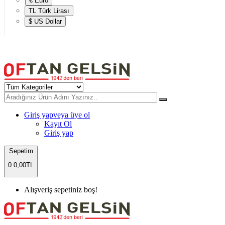
€ Euro
TL Türk Lirası
$ US Dollar
Giriş yap
veya üye ol
Kayıt Ol
Giriş yap
Sepetim
0
0,00TL
Alışveriş sepetiniz boş!