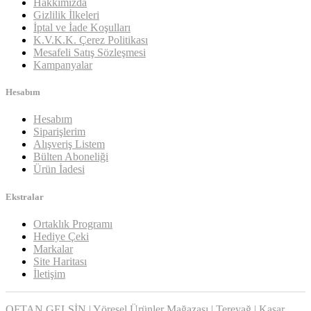
Hakkımızda
Gizlilik İlkeleri
İptal ve İade Koşulları
K.V.K.K. Çerez Politikası
Mesafeli Satış Sözleşmesi
Kampanyalar
Hesabım
Hesabım
Siparişlerim
Alışveriş Listem
Bülten Aboneliği
Ürün İadesi
Ekstralar
Ortaklık Programı
Hediye Çeki
Markalar
Site Haritası
İletişim
OFTAN GELSİN | Yöresel Ürünler Mağazası | Tereyağ | Kaşar