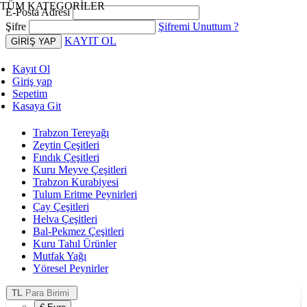
TÜM KATEGORİLER
E-Posta Adresi
Şifre
Şifremi Unuttum ?
KAYIT OL
Kayıt Ol
Giriş yap
Sepetim
Kasaya Git
Trabzon Tereyağı
Zeytin Çeşitleri
Fındık Çeşitleri
Kuru Meyve Çeşitleri
Trabzon Kurabiyesi
Tulum Eritme Peynirleri
Çay Çeşitleri
Helva Çeşitleri
Bal-Pekmez Çeşitleri
Kuru Tahıl Ürünler
Mutfak Yağı
Yöresel Peynirler
TL
Para Birimi