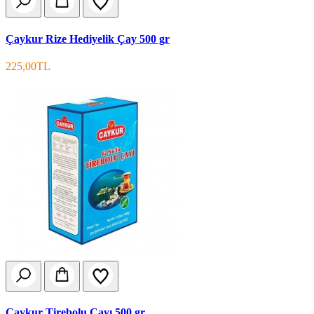
Çaykur Rize Hediyelik Çay 500 gr
225,00TL
Çaykur Tirebolu Çayı 500 gr