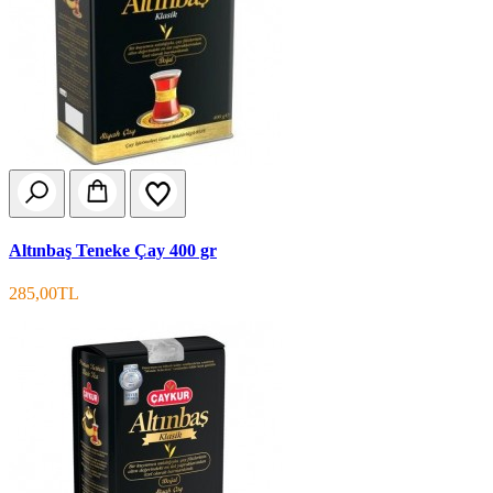
Altınbaş Teneke Çay 400 gr
285,00TL