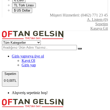
€ Euro
TL Türk Lirası
$ US Dollar
Müşteri Hizmetleri: (0462) 771 23 45
A. Listem (0)
Sepetim
Kasaya Git
Giriş yap
veya üye ol
Kayıt Ol
Giriş yap
Sepetim
0
0,00TL
Alışveriş sepetiniz boş!