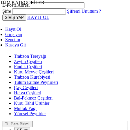
TÜM KATEGORİLER
E-Posta Adresi
Şifre
Şifremi Unuttum ?
KAYIT OL
Kayıt Ol
Giriş yap
Sepetim
Kasaya Git
Trabzon Tereyağı
Zeytin Çeşitleri
Fındık Çeşitleri
Kuru Meyve Çeşitleri
Trabzon Kurabiyesi
Tulum Eritme Peynirleri
Çay Çeşitleri
Helva Çeşitleri
Bal-Pekmez Çeşitleri
Kuru Tahıl Ürünler
Mutfak Yağı
Yöresel Peynirler
TL
Para Birimi