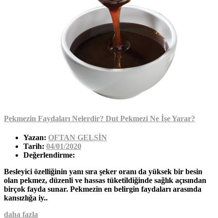
Pekmezin Faydaları Nelerdir? Dut Pekmezi Ne İşe Yarar?
Yazan:
OFTAN GELSİN
Tarih:
04/01/2020
Değerlendirme:
Besleyici özelliğinin yanı sıra şeker oranı da yüksek bir besin
olan pekmez, düzenli ve hassas tüketildiğinde sağlık açısından
birçok fayda sunar. Pekmezin en belirgin faydaları arasında
kansızlığa iy..
daha fazla