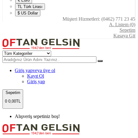
€ Euro
TL Türk Lirası
$ US Dollar
Müşteri Hizmetleri: (0462) 771 23 45
A. Listem (0)
Sepetim
Kasaya Git
Giriş yap
veya üye ol
Kayıt Ol
Giriş yap
Sepetim
0
0,00TL
Alışveriş sepetiniz boş!