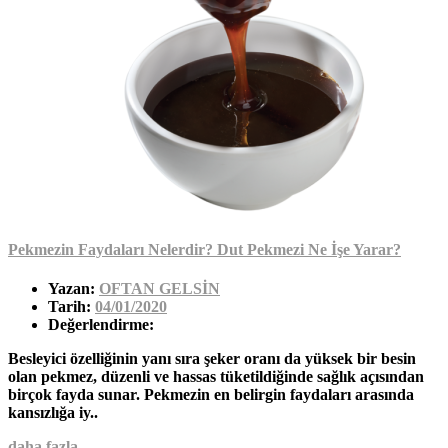
Pekmezin Faydaları Nelerdir? Dut Pekmezi Ne İşe Yarar?
Yazan:
OFTAN GELSİN
Tarih:
04/01/2020
Değerlendirme:
Besleyici özelliğinin yanı sıra şeker oranı da yüksek bir besin
olan pekmez, düzenli ve hassas tüketildiğinde sağlık açısından
birçok fayda sunar. Pekmezin en belirgin faydaları arasında
kansızlığa iy..
daha fazla