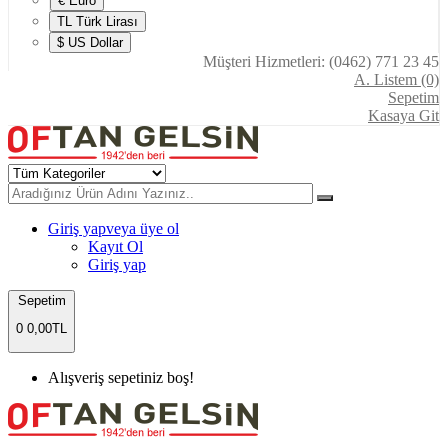
€ Euro
TL Türk Lirası
$ US Dollar
Müşteri Hizmetleri: (0462) 771 23 45
A. Listem (0)
Sepetim
Kasaya Git
Giriş yap
veya üye ol
Kayıt Ol
Giriş yap
Sepetim
0
0,00TL
Alışveriş sepetiniz boş!