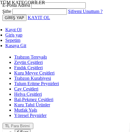
TÜM KATEGORİLER
E-Posta Adresi
Şifre
Şifremi Unuttum ?
KAYIT OL
Kayıt Ol
Giriş yap
Sepetim
Kasaya Git
Trabzon Tereyağı
Zeytin Çeşitleri
Fındık Çeşitleri
Kuru Meyve Çeşitleri
Trabzon Kurabiyesi
Tulum Eritme Peynirleri
Çay Çeşitleri
Helva Çeşitleri
Bal-Pekmez Çeşitleri
Kuru Tahıl Ürünler
Mutfak Yağı
Yöresel Peynirler
TL
Para Birimi