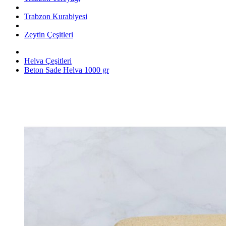
Trabzon Kurabiyesi
Zeytin Çeşitleri
Helva Çeşitleri
Beton Sade Helva 1000 gr