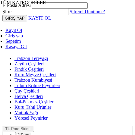
TÜM KATEGORİLER
E-Posta Adresi
Şifre
Şifremi Unuttum ?
KAYIT OL
Kayıt Ol
Giriş yap
Sepetim
Kasaya Git
Trabzon Tereyağı
Zeytin Çeşitleri
Fındık Çeşitleri
Kuru Meyve Çeşitleri
Trabzon Kurabiyesi
Tulum Eritme Peynirleri
Çay Çeşitleri
Helva Çeşitleri
Bal-Pekmez Çeşitleri
Kuru Tahıl Ürünler
Mutfak Yağı
Yöresel Peynirler
TL
Para Birimi