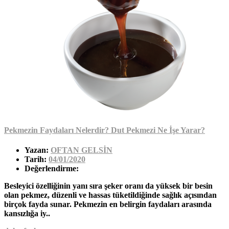
Pekmezin Faydaları Nelerdir? Dut Pekmezi Ne İşe Yarar?
Yazan:
OFTAN GELSİN
Tarih:
04/01/2020
Değerlendirme:
Besleyici özelliğinin yanı sıra şeker oranı da yüksek bir besin
olan pekmez, düzenli ve hassas tüketildiğinde sağlık açısından
birçok fayda sunar. Pekmezin en belirgin faydaları arasında
kansızlığa iy..