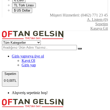
€ Euro
TL Türk Lirası
$ US Dollar
Müşteri Hizmetleri: (0462) 771 23 45
A. Listem (0)
Sepetim
Kasaya Git
Giriş yap
veya üye ol
Kayıt Ol
Giriş yap
Sepetim
0
0,00TL
Alışveriş sepetiniz boş!