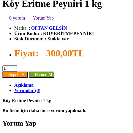
Köy Eritme Peyniri 1 kg
|
0 yorum
|
Yorum Yap
Marka:
:
OFTAN GELSİN
Ürün Kodu:
:
KÖYERİTMEPEYNİRİ
Stok Durumu:
:
Stokta var
Fiyat:
300,00TL
Sepete At
Hemen Al
Açıklama
Yorumlar (0)
Köy Eritme Peyniri 1 kg
Bu ürün için daha önce yorum yapılmadı.
Yorum Yap