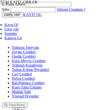
TÜM KATEGORİLER
E-Posta Adresi
Şifre
Şifremi Unuttum ?
KAYIT OL
Kayıt Ol
Giriş yap
Sepetim
Kasaya Git
Trabzon Tereyağı
Zeytin Çeşitleri
Fındık Çeşitleri
Kuru Meyve Çeşitleri
Trabzon Kurabiyesi
Tulum Eritme Peynirleri
Çay Çeşitleri
Helva Çeşitleri
Bal-Pekmez Çeşitleri
Kuru Tahıl Ürünler
Mutfak Yağı
Yöresel Peynirler
TL
Para Birimi