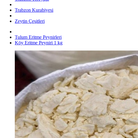
Trabzon Kurabiyesi
Zeytin Çeşitleri
Tulum Eritme Peynirleri
Köy Eritme Peyniri 1 kg