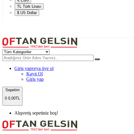
€ Euro
TL Türk Lirası
$ US Dollar
Giriş yap
veya üye ol
Kayıt Ol
Giriş yap
Sepetim
0
0,00TL
Alışveriş sepetiniz boş!