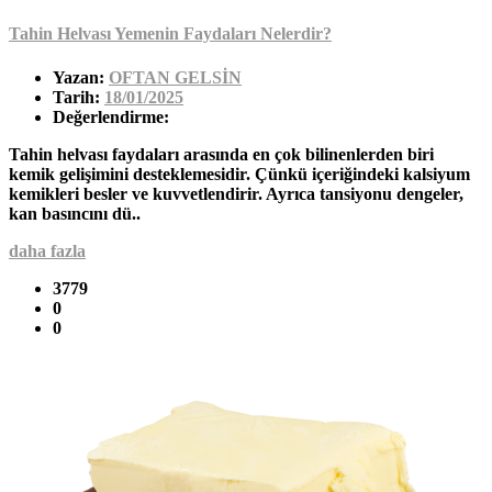
Tahin Helvası Yemenin Faydaları Nelerdir?
Yazan:
OFTAN GELSİN
Tarih:
18/01/2025
Değerlendirme:
Tahin helvası faydaları arasında en çok bilinenlerden biri
kemik gelişimini desteklemesidir. Çünkü içeriğindeki kalsiyum
kemikleri besler ve kuvvetlendirir. Ayrıca tansiyonu dengeler,
kan basıncını dü..
daha fazla
3779
0
0