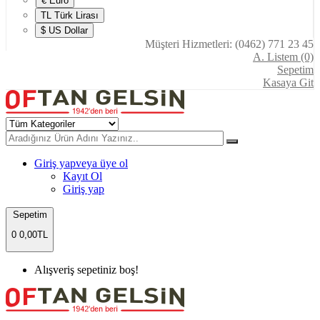
€ Euro
TL Türk Lirası
$ US Dollar
Müşteri Hizmetleri: (0462) 771 23 45
A. Listem (0)
Sepetim
Kasaya Git
Giriş yap
veya üye ol
Kayıt Ol
Giriş yap
Sepetim
0
0,00TL
Alışveriş sepetiniz boş!