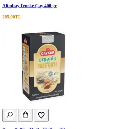
Altınbaş Teneke Çay 400 gr
285,00TL