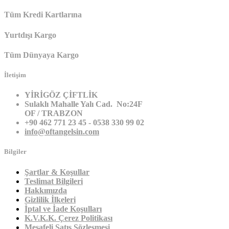
Tüm Kredi Kartlarına
Yurtdışı Kargo
Tüm Dünyaya Kargo
İletişim
YİRİGÖZ ÇİFTLİK
Sulaklı Mahalle Yalı Cad. No:24F
OF / TRABZON
+90 462 771 23 45 - 0538 330 99 02
info@oftangelsin.com
Bilgiler
Şartlar & Koşullar
Teslimat Bilgileri
Hakkımızda
Gizlilik İlkeleri
İptal ve İade Koşulları
K.V.K.K. Çerez Politikası
Mesafeli Satış Sözleşmesi