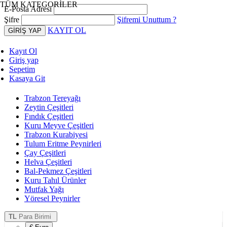
TÜM KATEGORİLER
E-Posta Adresi
Şifre
Şifremi Unuttum ?
KAYIT OL
Kayıt Ol
Giriş yap
Sepetim
Kasaya Git
Trabzon Tereyağı
Zeytin Çeşitleri
Fındık Çeşitleri
Kuru Meyve Çeşitleri
Trabzon Kurabiyesi
Tulum Eritme Peynirleri
Çay Çeşitleri
Helva Çeşitleri
Bal-Pekmez Çeşitleri
Kuru Tahıl Ürünler
Mutfak Yağı
Yöresel Peynirler
TL
Para Birimi