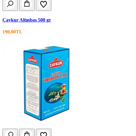
Çaykur Altınbaş 500 gr
190,00TL