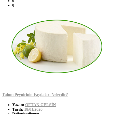
0
0
Tulum Peynirinin Faydaları Nelerdir?
Yazan:
OFTAN GELSİN
Tarih:
18/01/2020
Değerlendirme: