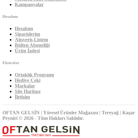
Kampanyalar
Hesabım
Hesabım
Siparişlerim
Alışveriş Listem
Bülten Aboneliği
Ürün İadesi
Ekstralar
Ortaklık Programı
Hediye Çeki
Markalar
Site Haritası
İletişim
OFTAN GELSİN | Yöresel Ürünler Mağazası | Tereyağ | Kaşar
Peyniri © 2026 - Tüm Hakları Saklıdır.