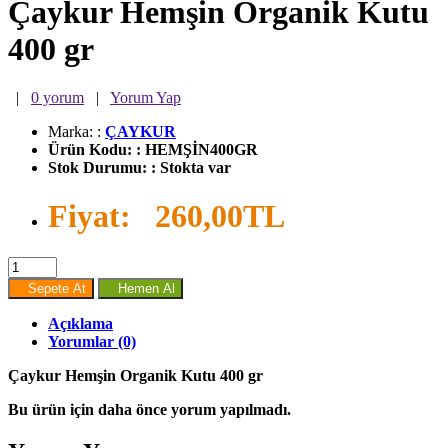
Çaykur Hemşin Organik Kutu
400 gr
|
0 yorum
|
Yorum Yap
Marka:
:
ÇAYKUR
Ürün Kodu:
:
HEMŞİN400GR
Stok Durumu:
:
Stokta var
Fiyat:
260,00TL
Sepete At
Hemen Al
Açıklama
Yorumlar (0)
Çaykur Hemşin Organik Kutu 400 gr
Bu ürün için daha önce yorum yapılmadı.