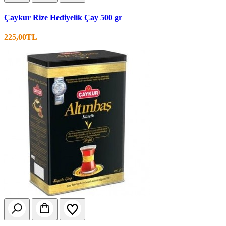
Çaykur Rize Hediyelik Çay 500 gr
225,00TL