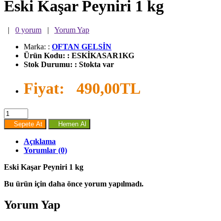
Eski Kaşar Peyniri 1 kg
|
0 yorum
|
Yorum Yap
Marka:
:
OFTAN GELSİN
Ürün Kodu:
:
ESKİKASAR1KG
Stok Durumu:
:
Stokta var
Fiyat:
490,00TL
Sepete At
Hemen Al
Açıklama
Yorumlar (0)
Eski Kaşar Peyniri 1 kg
Bu ürün için daha önce yorum yapılmadı.
Yorum Yap