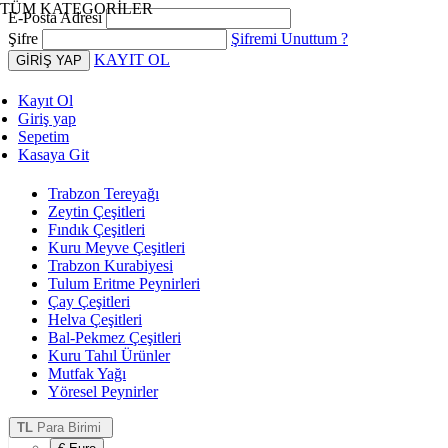
TÜM KATEGORİLER
E-Posta Adresi
Şifre
Şifremi Unuttum ?
KAYIT OL
Kayıt Ol
Giriş yap
Sepetim
Kasaya Git
Trabzon Tereyağı
Zeytin Çeşitleri
Fındık Çeşitleri
Kuru Meyve Çeşitleri
Trabzon Kurabiyesi
Tulum Eritme Peynirleri
Çay Çeşitleri
Helva Çeşitleri
Bal-Pekmez Çeşitleri
Kuru Tahıl Ürünler
Mutfak Yağı
Yöresel Peynirler
TL
Para Birimi