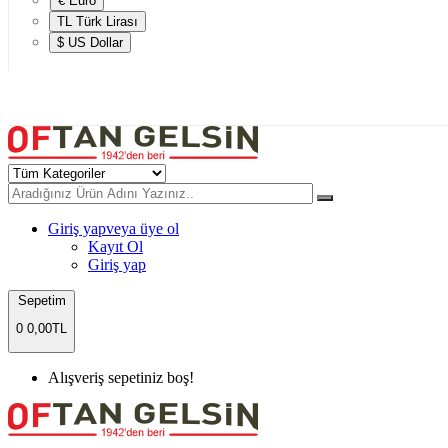
€ Euro
TL Türk Lirası
$ US Dollar
Giriş yap
veya üye ol
Kayıt Ol
Giriş yap
Sepetim
0
0,00TL
Alışveriş sepetiniz boş!