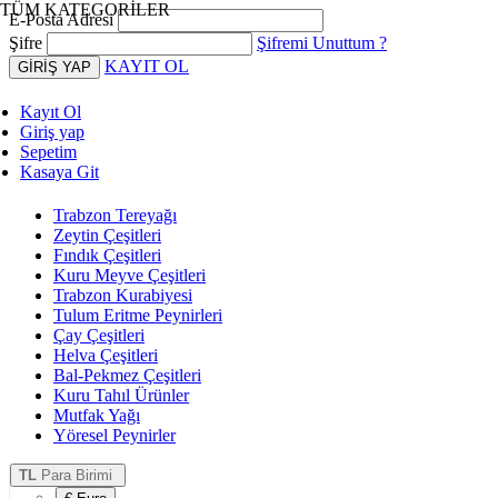
TÜM KATEGORİLER
E-Posta Adresi
Şifre
Şifremi Unuttum ?
KAYIT OL
Kayıt Ol
Giriş yap
Sepetim
Kasaya Git
Trabzon Tereyağı
Zeytin Çeşitleri
Fındık Çeşitleri
Kuru Meyve Çeşitleri
Trabzon Kurabiyesi
Tulum Eritme Peynirleri
Çay Çeşitleri
Helva Çeşitleri
Bal-Pekmez Çeşitleri
Kuru Tahıl Ürünler
Mutfak Yağı
Yöresel Peynirler
TL
Para Birimi