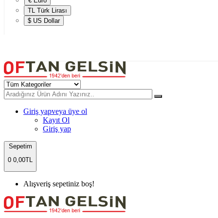
€ Euro
TL Türk Lirası
$ US Dollar
Giriş yap
veya üye ol
Kayıt Ol
Giriş yap
Sepetim
0
0,00TL
Alışveriş sepetiniz boş!