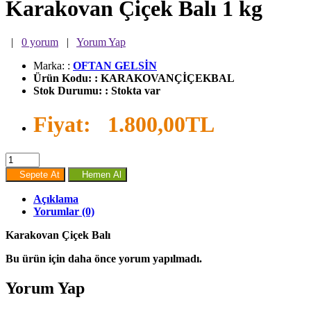
Karakovan Çiçek Balı 1 kg
|
0 yorum
|
Yorum Yap
Marka:
:
OFTAN GELSİN
Ürün Kodu:
:
KARAKOVANÇİÇEKBAL
Stok Durumu:
:
Stokta var
Fiyat:
1.800,00TL
Sepete At
Hemen Al
Açıklama
Yorumlar (0)
Karakovan Çiçek Balı
Bu ürün için daha önce yorum yapılmadı.
Yorum Yap