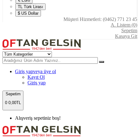
€ Euro
TL Türk Lirası
$ US Dollar
Müşteri Hizmetleri: (0462) 771 23 45
A. Listem (0)
Sepetim
Kasaya Git
Giriş yap
veya üye ol
Kayıt Ol
Giriş yap
Sepetim
0
0,00TL
Alışveriş sepetiniz boş!