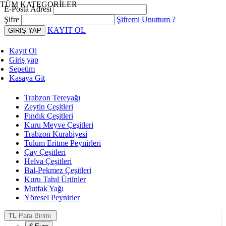
TÜM KATEGORİLER
E-Posta Adresi
Şifre
Şifremi Unuttum ?
KAYIT OL
Kayıt Ol
Giriş yap
Sepetim
Kasaya Git
Trabzon Tereyağı
Zeytin Çeşitleri
Fındık Çeşitleri
Kuru Meyve Çeşitleri
Trabzon Kurabiyesi
Tulum Eritme Peynirleri
Çay Çeşitleri
Helva Çeşitleri
Bal-Pekmez Çeşitleri
Kuru Tahıl Ürünler
Mutfak Yağı
Yöresel Peynirler
TL
Para Birimi