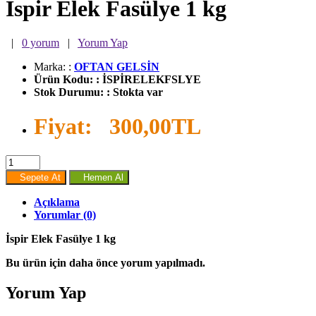
İspir Elek Fasülye 1 kg
|
0 yorum
|
Yorum Yap
Marka:
:
OFTAN GELSİN
Ürün Kodu:
:
İSPİRELEKFSLYE
Stok Durumu:
:
Stokta var
Fiyat:
300,00TL
Sepete At
Hemen Al
Açıklama
Yorumlar (0)
İspir Elek Fasülye 1 kg
Bu ürün için daha önce yorum yapılmadı.
Yorum Yap