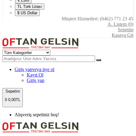
€ Euro
TL Türk Lirası
$ US Dollar
Müşteri Hizmetleri: (0462) 771 23 45
A. Listem (0)
Sepetim
Kasaya Git
Giriş yap
veya üye ol
Kayıt Ol
Giriş yap
Sepetim
0
0,00TL
Alışveriş sepetiniz boş!