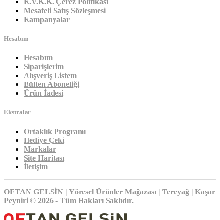
K.V.K.K. Çerez Politikası
Mesafeli Satış Sözleşmesi
Kampanyalar
Hesabım
Hesabım
Siparişlerim
Alışveriş Listem
Bülten Aboneliği
Ürün İadesi
Ekstralar
Ortaklık Programı
Hediye Çeki
Markalar
Site Haritası
İletişim
OFTAN GELSİN | Yöresel Ürünler Mağazası | Tereyağ | Kaşar
Peyniri © 2026 - Tüm Hakları Saklıdır.