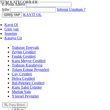
TÜM KATEGORİLER
E-Posta Adresi
Şifre
Şifremi Unuttum ?
KAYIT OL
Kayıt Ol
Giriş yap
Sepetim
Kasaya Git
Trabzon Tereyağı
Zeytin Çeşitleri
Fındık Çeşitleri
Kuru Meyve Çeşitleri
Trabzon Kurabiyesi
Tulum Eritme Peynirleri
Çay Çeşitleri
Helva Çeşitleri
Bal-Pekmez Çeşitleri
Kuru Tahıl Ürünler
Mutfak Yağı
Yöresel Peynirler
TL
Para Birimi