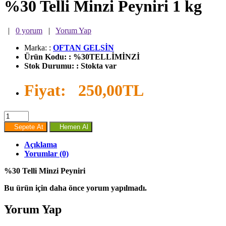
%30 Telli Minzi Peyniri 1 kg
|
0 yorum
|
Yorum Yap
Marka:
:
OFTAN GELSİN
Ürün Kodu:
:
%30TELLİMİNZİ
Stok Durumu:
:
Stokta var
Fiyat:
250,00TL
Sepete At
Hemen Al
Açıklama
Yorumlar (0)
%30 Telli Minzi Peyniri
Bu ürün için daha önce yorum yapılmadı.
Yorum Yap