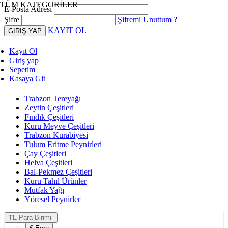
TÜM KATEGORİLER
E-Posta Adresi
Şifre
Şifremi Unuttum ?
KAYIT OL
Kayıt Ol
Giriş yap
Sepetim
Kasaya Git
Trabzon Tereyağı
Zeytin Çeşitleri
Fındık Çeşitleri
Kuru Meyve Çeşitleri
Trabzon Kurabiyesi
Tulum Eritme Peynirleri
Çay Çeşitleri
Helva Çeşitleri
Bal-Pekmez Çeşitleri
Kuru Tahıl Ürünler
Mutfak Yağı
Yöresel Peynirler
TL
Para Birimi