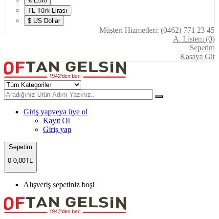
€ Euro
TL Türk Lirası
$ US Dollar
Müşteri Hizmetleri: (0462) 771 23 45
A. Listem (0)
Sepetim
Kasaya Git
Giriş yap
veya üye ol
Kayıt Ol
Giriş yap
Sepetim
0
0,00TL
Alışveriş sepetiniz boş!