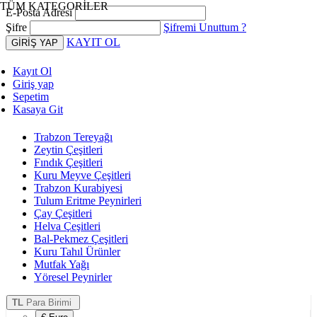
TÜM KATEGORİLER
E-Posta Adresi
Şifre
Şifremi Unuttum ?
KAYIT OL
Kayıt Ol
Giriş yap
Sepetim
Kasaya Git
Trabzon Tereyağı
Zeytin Çeşitleri
Fındık Çeşitleri
Kuru Meyve Çeşitleri
Trabzon Kurabiyesi
Tulum Eritme Peynirleri
Çay Çeşitleri
Helva Çeşitleri
Bal-Pekmez Çeşitleri
Kuru Tahıl Ürünler
Mutfak Yağı
Yöresel Peynirler
TL
Para Birimi