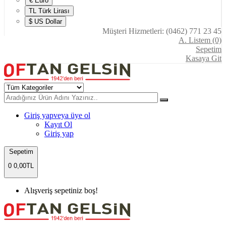
€ Euro
TL Türk Lirası
$ US Dollar
Müşteri Hizmetleri: (0462) 771 23 45
A. Listem (0)
Sepetim
Kasaya Git
Giriş yap
veya üye ol
Kayıt Ol
Giriş yap
Sepetim
0
0,00TL
Alışveriş sepetiniz boş!