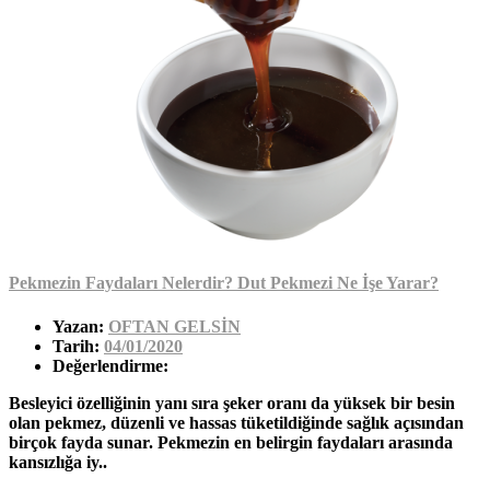
Pekmezin Faydaları Nelerdir? Dut Pekmezi Ne İşe Yarar?
Yazan:
OFTAN GELSİN
Tarih:
04/01/2020
Değerlendirme:
Besleyici özelliğinin yanı sıra şeker oranı da yüksek bir besin
olan pekmez, düzenli ve hassas tüketildiğinde sağlık açısından
birçok fayda sunar. Pekmezin en belirgin faydaları arasında
kansızlığa iy..