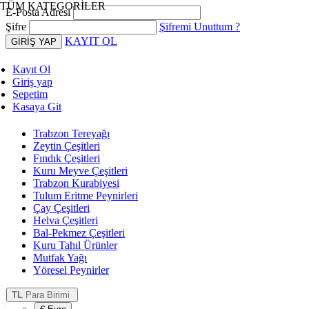
TÜM KATEGORİLER
E-Posta Adresi
Şifre
Şifremi Unuttum ?
KAYIT OL
Kayıt Ol
Giriş yap
Sepetim
Kasaya Git
Trabzon Tereyağı
Zeytin Çeşitleri
Fındık Çeşitleri
Kuru Meyve Çeşitleri
Trabzon Kurabiyesi
Tulum Eritme Peynirleri
Çay Çeşitleri
Helva Çeşitleri
Bal-Pekmez Çeşitleri
Kuru Tahıl Ürünler
Mutfak Yağı
Yöresel Peynirler
TL
Para Birimi