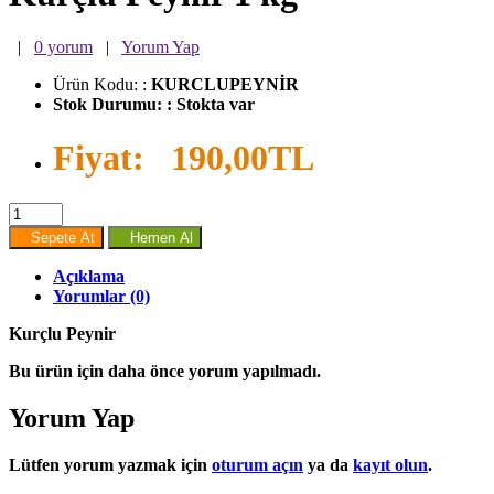
|
0 yorum
|
Yorum Yap
Ürün Kodu:
:
KURCLUPEYNİR
Stok Durumu:
:
Stokta var
Fiyat:
190,00TL
Sepete At
Hemen Al
Açıklama
Yorumlar (0)
Kurçlu Peynir
Bu ürün için daha önce yorum yapılmadı.
Yorum Yap
Lütfen yorum yazmak için
oturum açın
ya da
kayıt olun
.