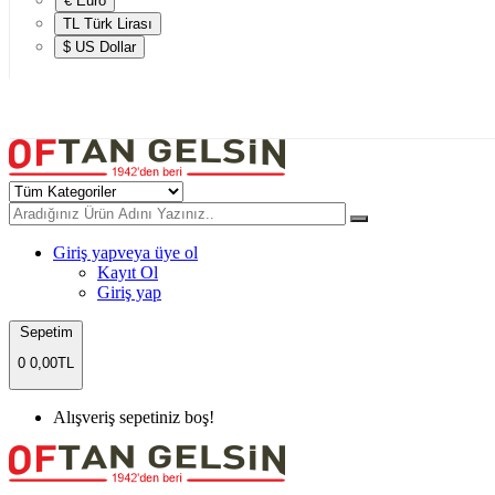
€ Euro
TL Türk Lirası
$ US Dollar
Giriş yap
veya üye ol
Kayıt Ol
Giriş yap
Sepetim
0
0,00TL
Alışveriş sepetiniz boş!