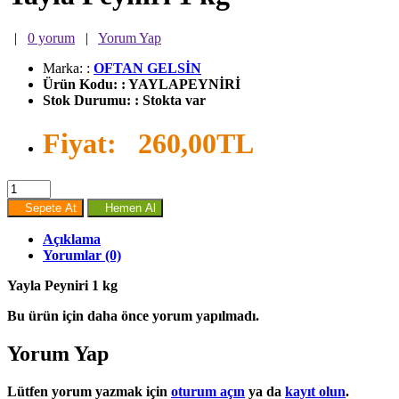
|
0 yorum
|
Yorum Yap
Marka:
:
OFTAN GELSİN
Ürün Kodu:
:
YAYLAPEYNİRİ
Stok Durumu:
:
Stokta var
Fiyat:
260,00TL
Sepete At
Hemen Al
Açıklama
Yorumlar (0)
Yayla Peyniri 1 kg
Bu ürün için daha önce yorum yapılmadı.
Yorum Yap
Lütfen yorum yazmak için
oturum açın
ya da
kayıt olun
.