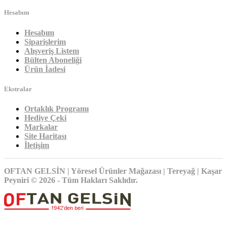
Hesabım
Hesabım
Siparişlerim
Alışveriş Listem
Bülten Aboneliği
Ürün İadesi
Ekstralar
Ortaklık Programı
Hediye Çeki
Markalar
Site Haritası
İletişim
OFTAN GELSİN | Yöresel Ürünler Mağazası | Tereyağ | Kaşar
Peyniri © 2026 - Tüm Hakları Saklıdır.