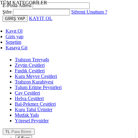
TÜM KATEGORİLER
E-Posta Adresi
Şifre
Şifremi Unuttum ?
KAYIT OL
Kayıt Ol
Giriş yap
Sepetim
Kasaya Git
Trabzon Tereyağı
Zeytin Çeşitleri
Fındık Çeşitleri
Kuru Meyve Çeşitleri
Trabzon Kurabiyesi
Tulum Eritme Peynirleri
Çay Çeşitleri
Helva Çeşitleri
Bal-Pekmez Çeşitleri
Kuru Tahıl Ürünler
Mutfak Yağı
Yöresel Peynirler
TL
Para Birimi