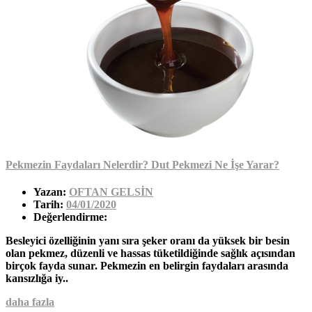
Pekmezin Faydaları Nelerdir? Dut Pekmezi Ne İşe Yarar?
Yazan:
OFTAN GELSİN
Tarih:
04/01/2020
Değerlendirme:
Besleyici özelliğinin yanı sıra şeker oranı da yüksek bir besin
olan pekmez, düzenli ve hassas tüketildiğinde sağlık açısından
birçok fayda sunar. Pekmezin en belirgin faydaları arasında
kansızlığa iy..
daha fazla