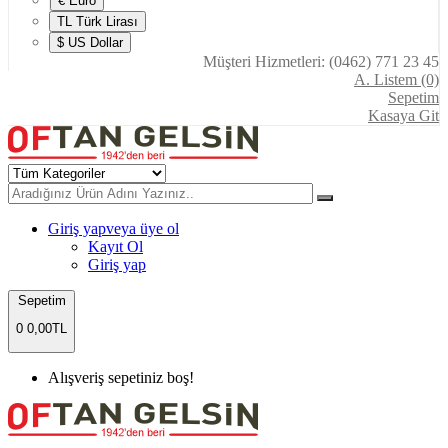
€ Euro
TL Türk Lirası
$ US Dollar
Müşteri Hizmetleri: (0462) 771 23 45
A. Listem (0)
Sepetim
Kasaya Git
Giriş yap
veya üye ol
Kayıt Ol
Giriş yap
Sepetim
0
0,00TL
Alışveriş sepetiniz boş!