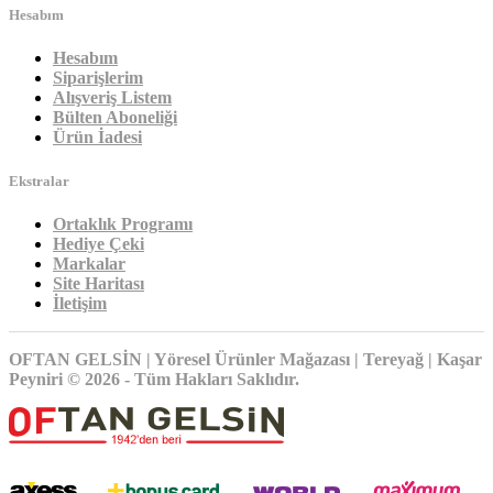
Hesabım
Hesabım
Siparişlerim
Alışveriş Listem
Bülten Aboneliği
Ürün İadesi
Ekstralar
Ortaklık Programı
Hediye Çeki
Markalar
Site Haritası
İletişim
OFTAN GELSİN | Yöresel Ürünler Mağazası | Tereyağ | Kaşar
Peyniri © 2026 - Tüm Hakları Saklıdır.