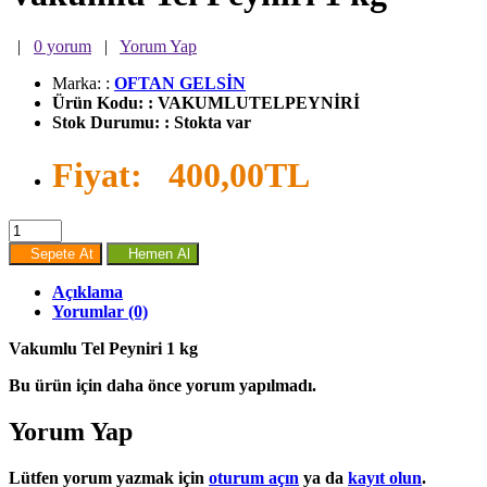
|
0 yorum
|
Yorum Yap
Marka:
:
OFTAN GELSİN
Ürün Kodu:
:
VAKUMLUTELPEYNİRİ
Stok Durumu:
:
Stokta var
Fiyat:
400,00TL
Sepete At
Hemen Al
Açıklama
Yorumlar (0)
Vakumlu Tel Peyniri 1 kg
Bu ürün için daha önce yorum yapılmadı.
Yorum Yap
Lütfen yorum yazmak için
oturum açın
ya da
kayıt olun
.