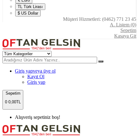
€ Euro
TL Türk Lirası
$ US Dollar
Müşteri Hizmetleri: (0462) 771 23 45
A. Listem (0)
Sepetim
Kasaya Git
Giriş yap
veya üye ol
Kayıt Ol
Giriş yap
Sepetim
0
0,00TL
Alışveriş sepetiniz boş!