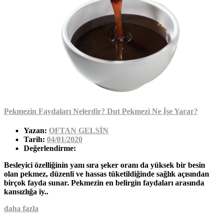
Pekmezin Faydaları Nelerdir? Dut Pekmezi Ne İşe Yarar?
Yazan:
OFTAN GELSİN
Tarih:
04/01/2020
Değerlendirme:
Besleyici özelliğinin yanı sıra şeker oranı da yüksek bir besin
olan pekmez, düzenli ve hassas tüketildiğinde sağlık açısından
birçok fayda sunar. Pekmezin en belirgin faydaları arasında
kansızlığa iy..
daha fazla