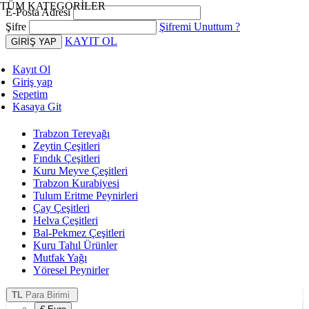
TÜM KATEGORİLER
E-Posta Adresi
Şifre
Şifremi Unuttum ?
KAYIT OL
Kayıt Ol
Giriş yap
Sepetim
Kasaya Git
Trabzon Tereyağı
Zeytin Çeşitleri
Fındık Çeşitleri
Kuru Meyve Çeşitleri
Trabzon Kurabiyesi
Tulum Eritme Peynirleri
Çay Çeşitleri
Helva Çeşitleri
Bal-Pekmez Çeşitleri
Kuru Tahıl Ürünler
Mutfak Yağı
Yöresel Peynirler
TL
Para Birimi