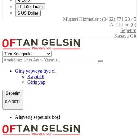
€ Euro
TL Türk Lirası
$ US Dollar
Müşteri Hizmetleri: (0462) 771 23 45
A. Listem (0)
Sepetim
Kasaya Git
Giriş yap
veya üye ol
Kayıt Ol
Giriş yap
Sepetim
0
0,00TL
Alışveriş sepetiniz boş!