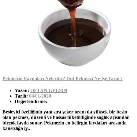
Pekmezin Faydaları Nelerdir? Dut Pekmezi Ne İşe Yarar?
Yazan:
OFTAN GELSİN
Tarih:
04/01/2020
Değerlendirme:
Besleyici özelliğinin yanı sıra şeker oranı da yüksek bir besin
olan pekmez, düzenli ve hassas tüketildiğinde sağlık açısından
birçok fayda sunar. Pekmezin en belirgin faydaları arasında
kansızlığa iy..