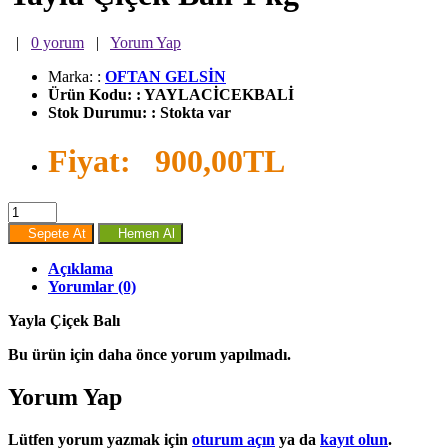
|
0 yorum
|
Yorum Yap
Marka:
:
OFTAN GELSİN
Ürün Kodu:
:
YAYLACİCEKBALİ
Stok Durumu:
:
Stokta var
Fiyat:
900,00TL
Sepete At
Hemen Al
Açıklama
Yorumlar (0)
Yayla Çiçek Balı
Bu ürün için daha önce yorum yapılmadı.
Yorum Yap
Lütfen yorum yazmak için
oturum açın
ya da
kayıt olun
.