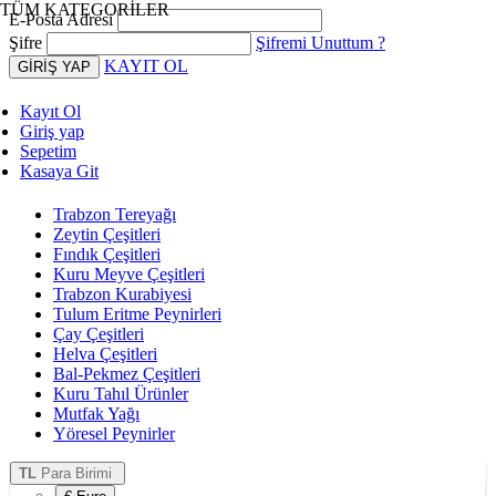
TÜM KATEGORİLER
E-Posta Adresi
Şifre
Şifremi Unuttum ?
KAYIT OL
Kayıt Ol
Giriş yap
Sepetim
Kasaya Git
Trabzon Tereyağı
Zeytin Çeşitleri
Fındık Çeşitleri
Kuru Meyve Çeşitleri
Trabzon Kurabiyesi
Tulum Eritme Peynirleri
Çay Çeşitleri
Helva Çeşitleri
Bal-Pekmez Çeşitleri
Kuru Tahıl Ürünler
Mutfak Yağı
Yöresel Peynirler
TL
Para Birimi