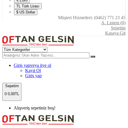
€ Euro
TL Türk Lirası
$ US Dollar
Müşteri Hizmetleri: (0462) 771 23 45
A. Listem (0)
Sepetim
Kasaya Git
Giriş yap
veya üye ol
Kayıt Ol
Giriş yap
Sepetim
0
0,00TL
Alışveriş sepetiniz boş!