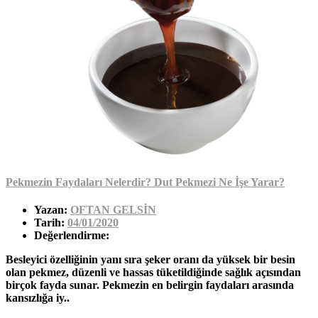
Pekmezin Faydaları Nelerdir? Dut Pekmezi Ne İşe Yarar?
Yazan:
OFTAN GELSİN
Tarih:
04/01/2020
Değerlendirme:
Besleyici özelliğinin yanı sıra şeker oranı da yüksek bir besin
olan pekmez, düzenli ve hassas tüketildiğinde sağlık açısından
birçok fayda sunar. Pekmezin en belirgin faydaları arasında
kansızlığa iy..