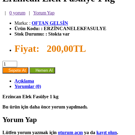
|
0 yorum
|
Yorum Yap
Marka:
:
OFTAN GELSİN
Ürün Kodu:
:
ERZİNCANELEKFASULYE
Stok Durumu:
:
Stokta var
Fiyat:
200,00TL
Sepete At
Hemen Al
Açıklama
Yorumlar (0)
Erzincan Elek Fasülye 1 kg
Bu ürün için daha önce yorum yapılmadı.
Yorum Yap
Lütfen yorum yazmak için
oturum açın
ya da
kayıt olun
.