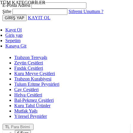
TÜM KATEGORİLER
E-Posta Adresi
Şifre
Şifremi Unuttum ?
KAYIT OL
Kayıt Ol
Giriş yap
Sepetim
Kasaya Git
Trabzon Tereyağı
Zeytin Çeşitleri
Fındık Çeşitleri
Kuru Meyve Çeşitleri
Trabzon Kurabiyesi
Tulum Eritme Peynirleri
Çay Çeşitleri
Helva Çeşitleri
Bal-Pekmez Çeşitleri
Kuru Tahıl Ürünler
Mutfak Yağı
Yöresel Peynirler
TL
Para Birimi