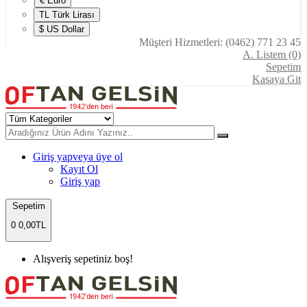
€ Euro
TL Türk Lirası
$ US Dollar
Müşteri Hizmetleri: (0462) 771 23 45
A. Listem (0)
Sepetim
Kasaya Git
Giriş yap
veya üye ol
Kayıt Ol
Giriş yap
Sepetim
0
0,00TL
Alışveriş sepetiniz boş!