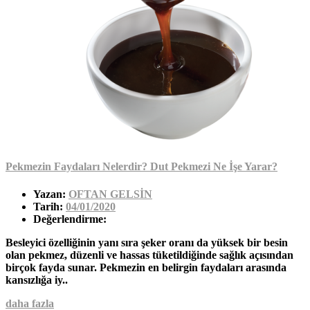
Pekmezin Faydaları Nelerdir? Dut Pekmezi Ne İşe Yarar?
Yazan:
OFTAN GELSİN
Tarih:
04/01/2020
Değerlendirme:
Besleyici özelliğinin yanı sıra şeker oranı da yüksek bir besin
olan pekmez, düzenli ve hassas tüketildiğinde sağlık açısından
birçok fayda sunar. Pekmezin en belirgin faydaları arasında
kansızlığa iy..
daha fazla