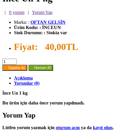
|
0 yorum
|
Yorum Yap
Marka:
:
OFTAN GELSİN
Ürün Kodu:
:
İNCEUN
Stok Durumu:
:
Stokta var
Fiyat:
40,00TL
Sepete At
Hemen Al
Açıklama
Yorumlar (0)
İnce Un 1 kg
Bu ürün için daha önce yorum yapılmadı.
Yorum Yap
Lütfen yorum yazmak için
oturum açın
ya da
kayıt olun
.