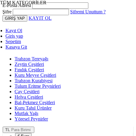
TÜM KATEGORİLER
E-Posta Adresi
Şifre
Şifremi Unuttum ?
KAYIT OL
Kayıt Ol
Giriş yap
Sepetim
Kasaya Git
Trabzon Tereyağı
Zeytin Çeşitleri
Fındık Çeşitleri
Kuru Meyve Çeşitleri
Trabzon Kurabiyesi
Tulum Eritme Peynirleri
Çay Çeşitleri
Helva Çeşitleri
Bal-Pekmez Çeşitleri
Kuru Tahıl Ürünler
Mutfak Yağı
Yöresel Peynirler
TL
Para Birimi