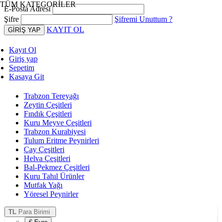
TÜM KATEGORİLER
E-Posta Adresi
Şifre
Şifremi Unuttum ?
KAYIT OL
Kayıt Ol
Giriş yap
Sepetim
Kasaya Git
Trabzon Tereyağı
Zeytin Çeşitleri
Fındık Çeşitleri
Kuru Meyve Çeşitleri
Trabzon Kurabiyesi
Tulum Eritme Peynirleri
Çay Çeşitleri
Helva Çeşitleri
Bal-Pekmez Çeşitleri
Kuru Tahıl Ürünler
Mutfak Yağı
Yöresel Peynirler
TL
Para Birimi