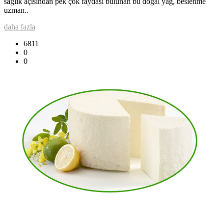
sağlık açısından pek çok faydası bulunan bu doğal yağ, beslenme
uzman..
daha fazla
6811
0
0