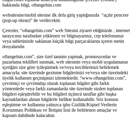
hakkında bilgi, oftangelsin.com
websitesine/mobil sitesine ilk defa giriş yaptığınızda “açılır pencere
(pop-up ekran)” ile verilecektir.
Çerezler, “oftangelsin.com” web Sitesini ziyaret ettiğinizde , internet
tarayıcınız tarafından yüklenen ve bilgisayarınız, cep telefonunuz
veya tabletinizde saklanan küçük bilgi parçacıklarını içeren metin
dosyalarıdır.
oftangelsin.com”, size özel tanıtım yapmak, promosyonlar ve
pazarlama teklifleri sunmak, web sitesinin veya mobil uygulamanın
içeriğini size göre iyileştirmek ve/veya tercihlerinizi belirlemek
amacıyla; site üzerinde gezinme bilgilerinizi ve/veya site üzerindeki
üyelik kullanım geçmişinizi izlemektedir. “www.oftangelsin.com”,
çevrimiçi ve çevrimdışı olarak toplanan bilgiler gibi farklı
yöntemlerle veya farklı zamanlarda site üzerinde sizden toplanan
bilgileri eşleştirebilir ve bu bilgileri üçüncü taraflar gibi başka
kaynaklardan alınan bilgilerle birlikte kullanabilir. Söz konusu
eşleştirme ve kullanma yalnızca işbu Gizlilik/Kişisel Verilerin
Korunması Politikası ve İletişim İzni ile belirlenen amaçlar ve
kapsam dahilinde kalacaktır.