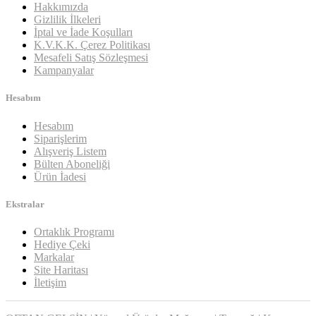
Hakkımızda
Gizlilik İlkeleri
İptal ve İade Koşulları
K.V.K.K. Çerez Politikası
Mesafeli Satış Sözleşmesi
Kampanyalar
Hesabım
Hesabım
Siparişlerim
Alışveriş Listem
Bülten Aboneliği
Ürün İadesi
Ekstralar
Ortaklık Programı
Hediye Çeki
Markalar
Site Haritası
İletişim