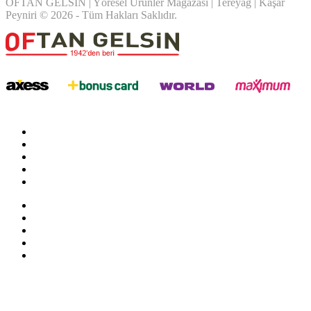
OFTAN GELSİN | Yöresel Ürünler Mağazası | Tereyağ | Kaşar
Peyniri © 2026 - Tüm Hakları Saklıdır.
twitter
google
facebook
youtube
instagram