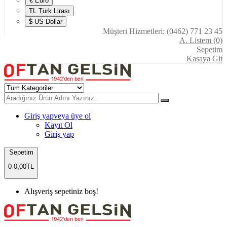
€ Euro
TL Türk Lirası
$ US Dollar
Müşteri Hizmetleri: (0462) 771 23 45
A. Listem (0)
Sepetim
Kasaya Git
Giriş yap
veya üye ol
Kayıt Ol
Giriş yap
Sepetim
0
0,00TL
Alışveriş sepetiniz boş!