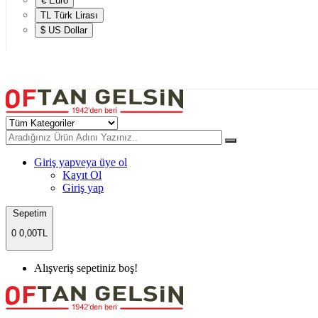
€ Euro
TL Türk Lirası
$ US Dollar
Giriş yap
veya üye ol
Kayıt Ol
Giriş yap
Sepetim
0
0,00TL
Alışveriş sepetiniz boş!