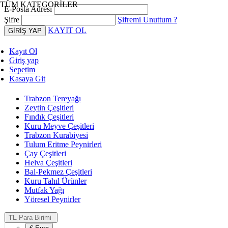
TÜM KATEGORİLER
E-Posta Adresi
Şifre
Şifremi Unuttum ?
KAYIT OL
Kayıt Ol
Giriş yap
Sepetim
Kasaya Git
Trabzon Tereyağı
Zeytin Çeşitleri
Fındık Çeşitleri
Kuru Meyve Çeşitleri
Trabzon Kurabiyesi
Tulum Eritme Peynirleri
Çay Çeşitleri
Helva Çeşitleri
Bal-Pekmez Çeşitleri
Kuru Tahıl Ürünler
Mutfak Yağı
Yöresel Peynirler
TL
Para Birimi