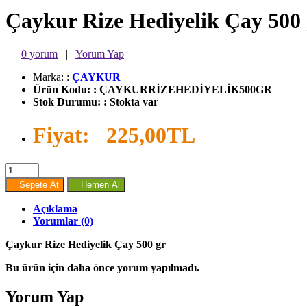
Çaykur Rize Hediyelik Çay 500 
|
0 yorum
|
Yorum Yap
Marka:
:
ÇAYKUR
Ürün Kodu:
:
ÇAYKURRİZEHEDİYELİK500GR
Stok Durumu:
:
Stokta var
Fiyat:
225,00TL
Sepete At
Hemen Al
Açıklama
Yorumlar (0)
Çaykur Rize Hediyelik Çay 500 gr
Bu ürün için daha önce yorum yapılmadı.
Yorum Yap