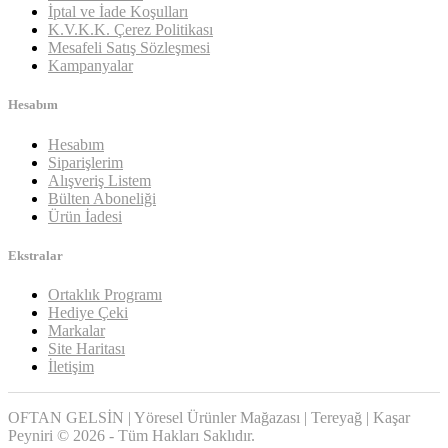
İptal ve İade Koşulları
K.V.K.K. Çerez Politikası
Mesafeli Satış Sözleşmesi
Kampanyalar
Hesabım
Hesabım
Siparişlerim
Alışveriş Listem
Bülten Aboneliği
Ürün İadesi
Ekstralar
Ortaklık Programı
Hediye Çeki
Markalar
Site Haritası
İletişim
OFTAN GELSİN | Yöresel Ürünler Mağazası | Tereyağ | Kaşar
Peyniri © 2026 - Tüm Hakları Saklıdır.