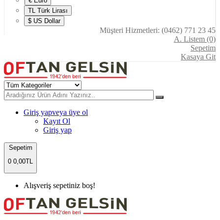
€ Euro
TL Türk Lirası
$ US Dollar
Müşteri Hizmetleri: (0462) 771 23 45
A. Listem (0)
Sepetim
Kasaya Git
Giriş yap
veya üye ol
Kayıt Ol
Giriş yap
Sepetim
0
0,00TL
Alışveriş sepetiniz boş!