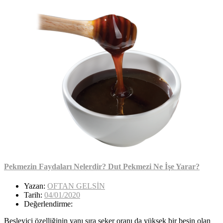
Pekmezin Faydaları Nelerdir? Dut Pekmezi Ne İşe Yarar?
Yazan:
OFTAN GELSİN
Tarih:
04/01/2020
Değerlendirme:
Besleyici özelliğinin yanı sıra şeker oranı da yüksek bir besin olan