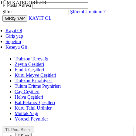
TÜM KATEGORİLER
E-Posta Adresi
Şifre
Şifremi Unuttum ?
KAYIT OL
Kayıt Ol
Giriş yap
Sepetim
Kasaya Git
Trabzon Tereyağı
Zeytin Çeşitleri
Fındık Çeşitleri
Kuru Meyve Çeşitleri
Trabzon Kurabiyesi
Tulum Eritme Peynirleri
Çay Çeşitleri
Helva Çeşitleri
Bal-Pekmez Çeşitleri
Kuru Tahıl Ürünler
Mutfak Yağı
Yöresel Peynirler
TL
Para Birimi