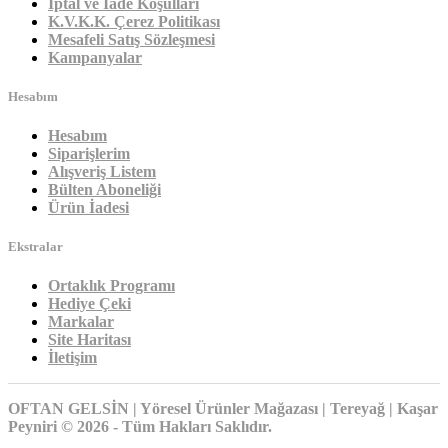
İptal ve İade Koşulları
K.V.K.K. Çerez Politikası
Mesafeli Satış Sözleşmesi
Kampanyalar
Hesabım
Hesabım
Siparişlerim
Alışveriş Listem
Bülten Aboneliği
Ürün İadesi
Ekstralar
Ortaklık Programı
Hediye Çeki
Markalar
Site Haritası
İletişim
OFTAN GELSİN | Yöresel Ürünler Mağazası | Tereyağ | Kaşar
Peyniri © 2026 - Tüm Hakları Saklıdır.