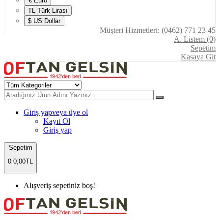
€ Euro
TL Türk Lirası
$ US Dollar
Müşteri Hizmetleri: (0462) 771 23 45
A. Listem (0)
Sepetim
Kasaya Git
Giriş yap
veya üye ol
Kayıt Ol
Giriş yap
Sepetim
0
0,00TL
Alışveriş sepetiniz boş!