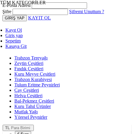
TÜM KATEGORİLER
E-Posta Adresi
Şifre
Şifremi Unuttum ?
KAYIT OL
Kayıt Ol
Giriş yap
Sepetim
Kasaya Git
Trabzon Tereyağı
Zeytin Çeşitleri
Fındık Çeşitleri
Kuru Meyve Çeşitleri
Trabzon Kurabiyesi
Tulum Eritme Peynirleri
Çay Çeşitleri
Helva Çeşitleri
Bal-Pekmez Çeşitleri
Kuru Tahıl Ürünler
Mutfak Yağı
Yöresel Peynirler
TL
Para Birimi